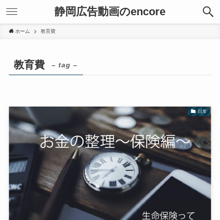
静岡広告動画のencore
ホーム
教育費
教育費
– tag –
日常