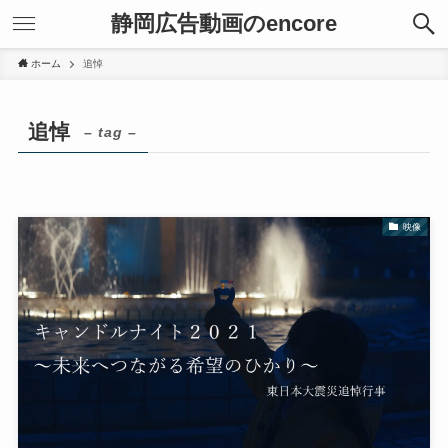
静岡広告動画のencore
ホーム
追悼
追悼
– tag –
映像